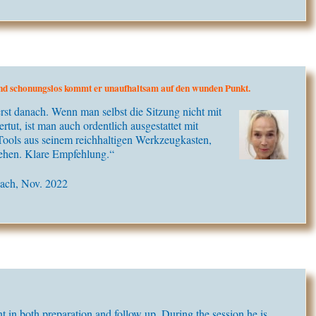
l und schonungslos kommt er unaufhaltsam auf den wunden Punkt.
rst danach. Wenn man selbst die Sitzung nicht mit
rtut, ist man auch ordentlich ausgestattet mit
Tools aus seinem reichhaltigen Werkzeugkasten,
ehen. Klare Empfehlung.“
oach, Nov. 2022
t in both preparation and follow up. During the session he is