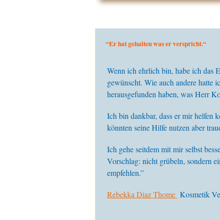
“Er hat gehalten was er verspricht.“
Wenn ich ehrlich bin, habe ich das E
gewünscht. Wie auch andere hatte ic
herausgefunden haben, was Herr Ko
Ich bin dankbar, dass er mir helfen k
könnten seine Hilfe nutzen aber tra
Ich gehe seitdem mit mir selbst bes
Vorschlag: nicht grübeln, sondern 
empfehlen.”
Rebekka Diaz Thome
Kosmetik Ver